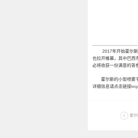
2017年开始霍尔斯
也拉开帷幕，其中巴西
必将收获一份满意的答
霍尔斯的小型喷雾干燥
详细信息请点击链接
htt
霍尔