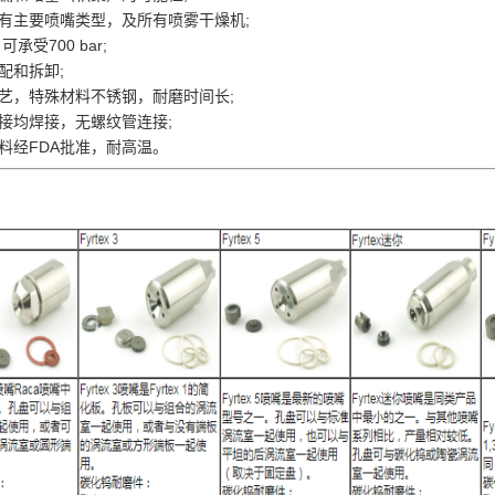
所有主要喷嘴类型，及
所有喷雾干燥机;
 可承受
700 bar
;
配和拆卸;
工艺，特殊材料不锈钢，耐磨时间长;
接均焊接，无螺纹管连接;
料经FDA批准，耐高温。