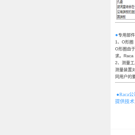
●
专用部件
1、O形圈
O形圈由
求。Rac
2、测量工
测量装置
同用户的
●Rac
提供技术