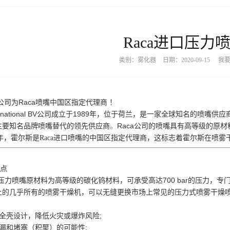
Raca进口压力
类别：雾化器
日期：2020-09-15
我
Raca喷嘴中国区指定代理商
公司为
！
International BV公司成立于1989年，位于荷兰，是一家全球知名
主要知名品牌喷嘴替代的领先供应商
Raca公司的喷嘴具有高等级的原
。
19年，霍尔斯是Raca进口喷嘴的中国区指定代理商，这标志着霍尔斯在喷
点
司压力喷嘴
原材料
为高等级的碳化钨材料，
可承受高达700 bar的压力
上的几乎所有的喷雾干燥机，
可以无缝更换市场上常见的压力式喷雾干燥喷嘴
全壳设计，降低火灾或爆炸风险;
漏和堵塞（积聚）的可能性;