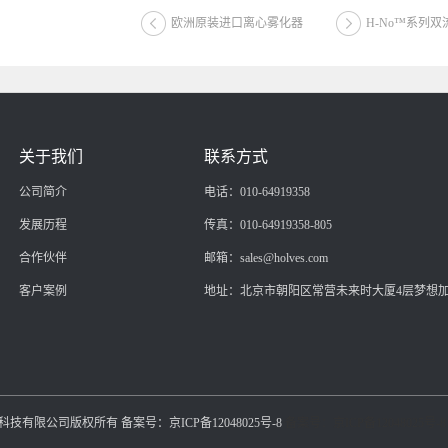
欧洲原装进口离心雾化器
H-No™系列
关于我们
联系方式
公司简介
电话：010-64919358
发展历程
传真：010-64919358-805
合作伙伴
邮箱：sales@holves.com
客户案例
地址：北京市朝阳区常营未来时大厦4层梦想
生物科技有限公司版权所有 备案号：京ICP备12048025号-8
备案号：京ICP备12048025号-8